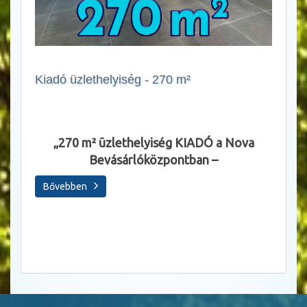
Kiadó üzlethelyiség - 270 m²
Állásl
„270 m² üzlethelyiség KIADÓ a Nova
Bevásárlóközpontban –
Sza
Bővebben
Bőve