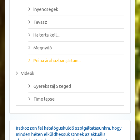
Ínyencségek
Tavasz
Ha torta kell...
Megnyitó
Príma áruházban jártam...
Videók
Gyerekszáj Szeged
Time lapse
Iratkozzon fel katalógusküldő szolgáltatásunkra, hogy
minden héten elküldhessük Önnek az aktuális