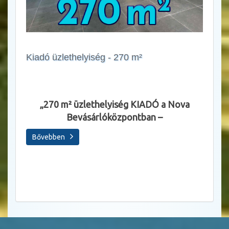
Kiadó üzlethelyiség - 270 m²
Állásl
„270 m² üzlethelyiség KIADÓ a Nova
Bevásárlóközpontban –
Sza
Bővebben
Bőve