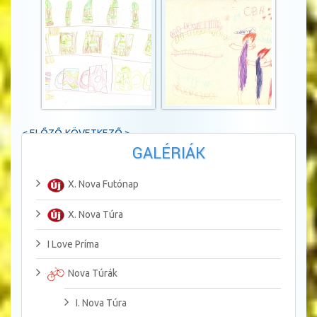
< ELŐZŐ
KÖVETKEZŐ >
GALÉRIÁK
X. Nova Futónap
X. Nova Túra
I Love Príma
Nova Túrák
I. Nova Túra