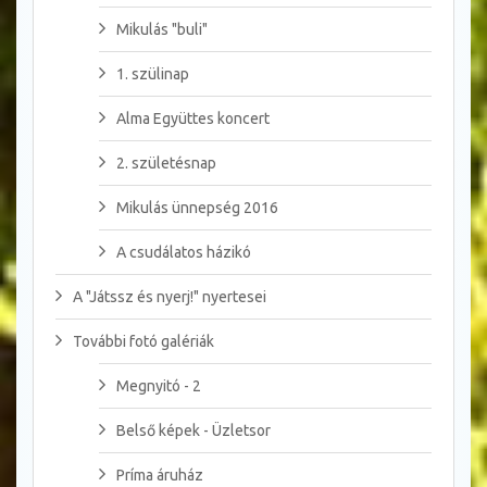
Mikulás "buli"
1. szülinap
Alma Együttes koncert
2. születésnap
Mikulás ünnepség 2016
A csudálatos házikó
A "Játssz és nyerj!" nyertesei
További fotó galériák
Megnyitó - 2
Belső képek - Üzletsor
Príma áruház