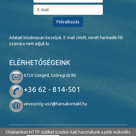
Adatait bizalmasan kezeljük. E-mail címét, nevét harmadik fél
számára nem adjuk ki.
ELÉRHETŐSÉGEINK
6726 Szeged, Szőregi út 80.
+36 62 - 814-501
vevoszolg-usz@hansakontakt.hu
Oldalainkon HTTP-sütiket (cookie-kat) használunk a jobb működés
Copyright © 2026 SZEGED NOVA. Minden jog fenntartva.