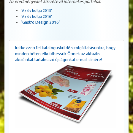
Az eredményeket közzétevő internetes portálok:
"Az év boltja 2015"
"Az év boltja 2016"
"Gastro Design 2016"
Iratkozzon fel katalógusküldő szolgáltatásunkra, hogy
minden héten elküldhessük Önnek az aktuális
akcióinkat tartalmazó újságunkat e-mail címére!