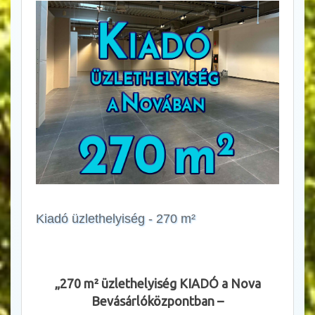
Kiadó üzlethelyiség - 270 m²
Állásl
„270 m² üzlethelyiség KIADÓ a Nova
Bevásárlóközpontban –