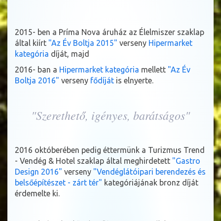
2015- ben a Príma Nova áruház az Élelmiszer szaklap
által kiírt
"Az Év Boltja 2015"
verseny
Hipermarket
kategória
díját, majd
2016- ban a
Hipermarket kategória
mellett
"Az Év
Boltja 2016"
verseny
fődíját
is elnyerte.
"Szerethető, igényes, barátságos"
2016 októberében pedig éttermünk a
Turizmus Trend
- Vendég & Hotel szaklap által meghirdetett
"Gastro
Design 2016"
verseny
"Vendéglátóipari berendezés és
belsőépítészet - zárt tér"
kategóriájának bronz díját
érdemelte ki.