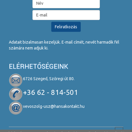
Adatait bizalmasan kezeljük. E-mail címét, nevét harmadik fél
számára nem adjuk ki.
ELÉRHETŐSÉGEINK
6726 Szeged, Szőregi út 80.
+36 62 - 814-501
vevoszolg-usz@hansakontakt.hu