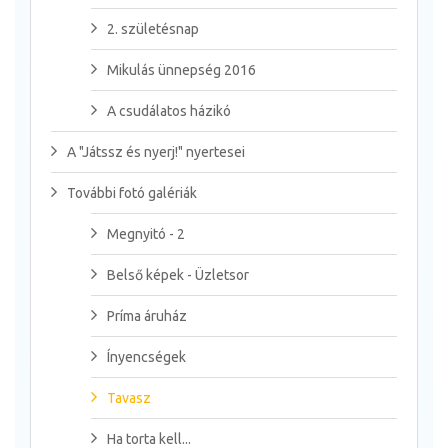
2. születésnap
Mikulás ünnepség 2016
A csudálatos házikó
A "Játssz és nyerj!" nyertesei
További fotó galériák
Megnyitó - 2
Belső képek - Üzletsor
Príma áruház
Ínyencségek
Tavasz
Ha torta kell...