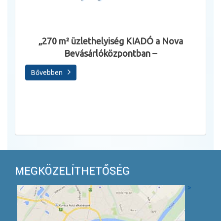
Állásl
„270 m² üzlethelyiség KIADÓ a Nova
Bevásárlóközpontban –
Sza
Bővebben
Bőve
MEGKÖZELÍTHETŐSÉG
>