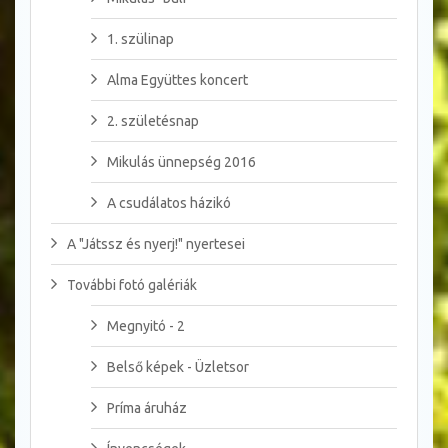
1. szülinap
Alma Együttes koncert
2. születésnap
Mikulás ünnepség 2016
A csudálatos házikó
A "Játssz és nyerj!" nyertesei
További fotó galériák
Megnyitó - 2
Belső képek - Üzletsor
Príma áruház