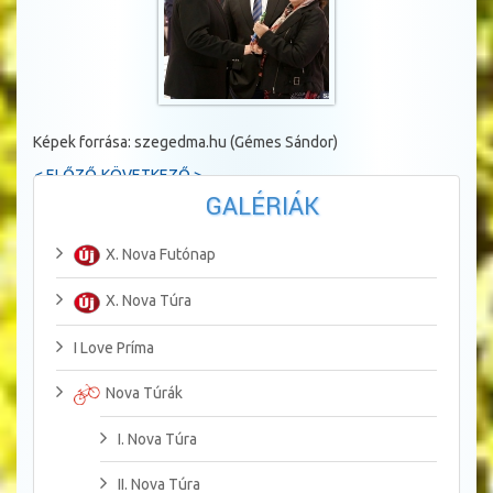
Képek forrása: szegedma.hu (Gémes Sándor)
< ELŐZŐ
KÖVETKEZŐ >
GALÉRIÁK
X. Nova Futónap
X. Nova Túra
I Love Príma
Nova Túrák
I. Nova Túra
II. Nova Túra