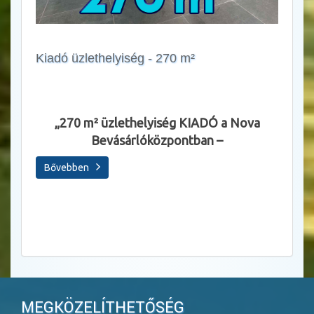
Kiadó üzlethelyiség - 270 m²
Állásl
„270 m² üzlethelyiség KIADÓ a Nova
Bevásárlóközpontban –
Sza
Bővebben
Bőve
MEGKÖZELÍTHETŐSÉG